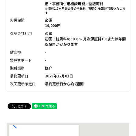
用・事務所併用相談可能／登記可能
※賃料1.1ヶ月分の仲介手数料（税込）を別途頂戴いたしま
す
火災保険
必須
19,000円
保証会社利用
必須
初回：総賃料の50%〜 月次保証料1%または年間
保証料がかかります
鍵交換
-
緊急サポート
-
取引態様
媒介
最終更新日
2025年12月01日
次回更新予定日
最終更新日から約2週間