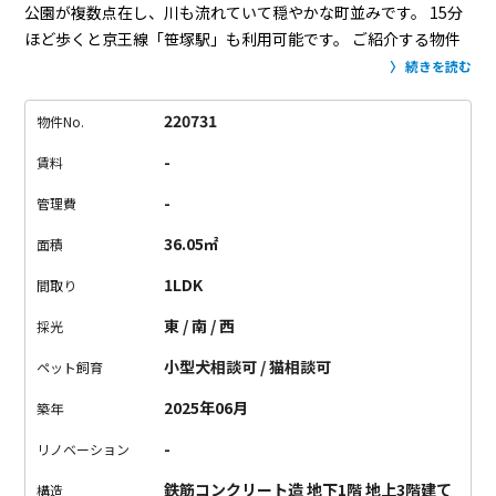
公園が複数点在し、川も流れていて穏やかな町並みです。
15分
ほど歩くと京王線「笹塚駅」も利用可能です。
ご紹介する物件
は、ペットと共生するために建てられたデザイナーズ。
お散歩
続きを読む
に最適な公園が近くにあるという立地に加え、
エントランスに
リードフックと足洗用のシンクが備わっています。
室内には、
220731
物件No.
ナノイー空気清浄機が天井に設置されていたり、傷に強い床材
-
賃料
を採用。
ペットも人間も快適に過ごせる設備が整っているので
す。
お部屋は、全室角部屋の1LDKタイプ。
風が通る気持ちの
-
管理費
いい空間です。
スクリーンとプロジェクターが設置されている
36.05㎡
面積
という嬉しいポイントも。
ペットとくつろぎながら、大画面で
映画やドラマを楽しめちゃう。
ペットも喜ぶオシャレな住まい
1LDK
間取り
で、新生活を始めませんか。
東 / 南 / 西
採光
小型犬相談可 / 猫相談可
ペット飼育
2025年06月
築年
-
リノベーション
鉄筋コンクリート造 地下1階 地上3階建て
構造