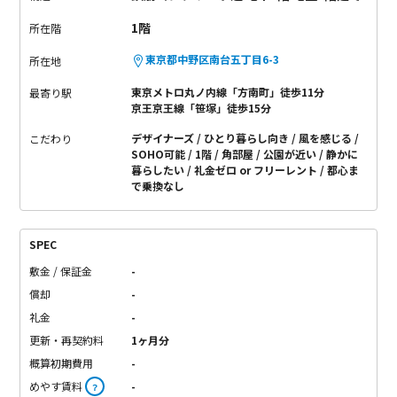
1階
所在階
東京都中野区南台五丁目6-3
所在地
東京メトロ丸ノ内線「方南町」徒歩11分
最寄り駅
京王京王線「笹塚」徒歩15分
デザイナーズ
ひとり暮らし向き
風を感じる
こだわり
SOHO可能
1階
角部屋
公園が近い
静かに
暮らしたい
礼金ゼロ or フリーレント
都心ま
で乗換なし
SPEC
敷金 / 保証金
-
償却
-
礼金
-
更新・再契約料
1ヶ月分
概算初期費用
-
めやす賃料
-
？