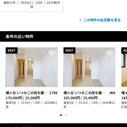
徒歩11分
36.05㎡
1LDK
2025年06
月
この物件の全部屋を見る
条件の近い物件
RENT
RENT
R
幡ヶ谷 いつかこの街を離れても
1706
幡ヶ谷 いつかこの街を離れても
406
幡
170,000円 / 15,000円
155,000円 / 15,000円
163
徒歩2分
33.4㎡
1DK
2000年11
徒歩2分
33.4㎡
1DK
2000年11
徒歩
月
月
03