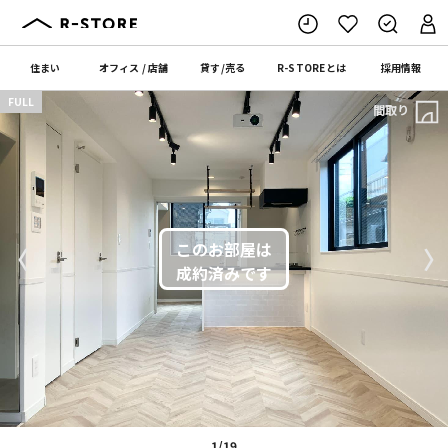
住まい
オフィス
/
店舗
貸す
/
売る
R-STORE
とは
採用情報
FULL
間取り
〈
〉
1/19