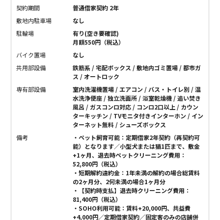
契約期間
普通借家契約 2年
敷地内駐車場
なし
駐輪場
有り(空き要確認)
月額550円（税込）
バイク置場
なし
共用部設備
鉄筋系 / 宅配ボックス / 敷地内ゴミ置場 / 都市ガ
ス / オートロック
専有部設備
室内洗濯機置場 / エアコン / バス・トイレ別 / 温
水洗浄便座 / 独立洗面所 / 浴室乾燥機 / 追い焚き
風呂 / ガスコンロ対応 / コンロ2口以上 / カウン
ターキッチン / TVモニタ付きインターホン / イン
ターネット無料 / シューズボックス
備考
・ペット飼育可能：定期借家2年契約（再契約可
能）となります／小型犬または猫1匹まで、敷金
+1ヶ月、退去時ペットクリーニング費用：
52,800円（税込）
・短期解約違約金：1年未満の解約の場合総賃料
の2ヶ月分、2何未満の場合1ヶ月分
・【契約時支払】退去時クリーニング費用：
81,400円（税込）
・SOHO利用可能：賃料+20,000円、共益費
+4,000円／定期借家契約／固定客のみの店舗併