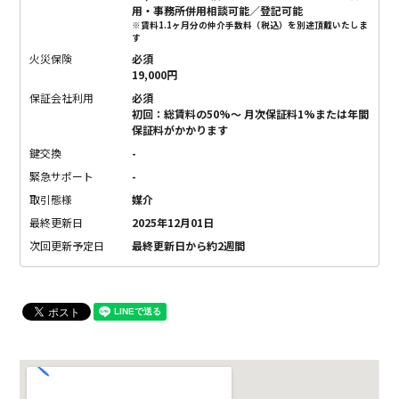
用・事務所併用相談可能／登記可能
※賃料1.1ヶ月分の仲介手数料（税込）を別途頂戴いたしま
す
火災保険
必須
19,000円
保証会社利用
必須
初回：総賃料の50%〜 月次保証料1%または年間
保証料がかかります
鍵交換
-
緊急サポート
-
取引態様
媒介
最終更新日
2025年12月01日
次回更新予定日
最終更新日から約2週間