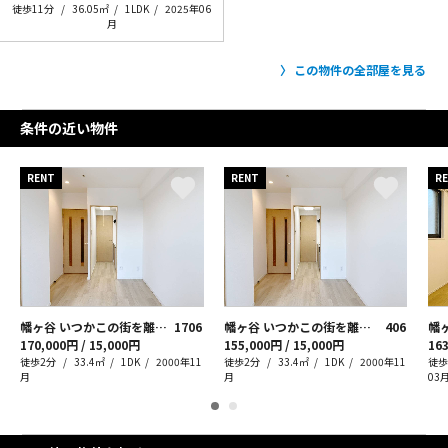
徒歩11分
36.05㎡
1LDK
2025年06
月
この物件の全部屋を見る
条件の近い物件
RENT
RENT
R
幡ヶ谷 いつかこの街を離れても
1706
幡ヶ谷 いつかこの街を離れても
406
幡
170,000円 / 15,000円
155,000円 / 15,000円
163
徒歩2分
33.4㎡
1DK
2000年11
徒歩2分
33.4㎡
1DK
2000年11
徒歩
月
月
03