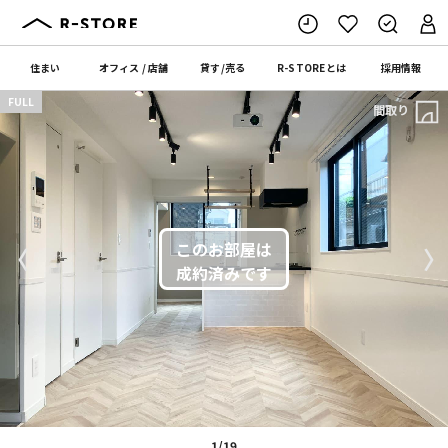
住まい
オフィス
/
店舗
貸す
/
売る
R-STORE
とは
採用情報
FULL
間取り
〈
〉
1/19