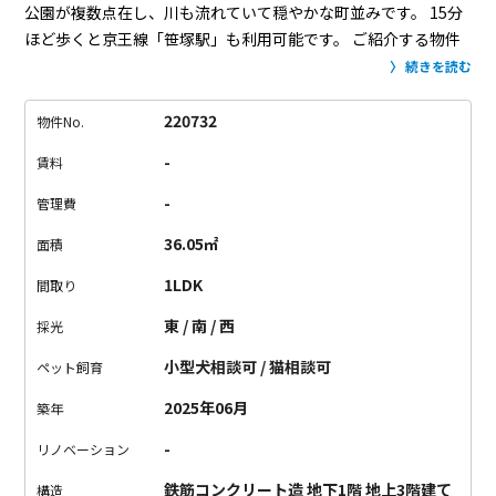
公園が複数点在し、川も流れていて穏やかな町並みです。
15分
ほど歩くと京王線「笹塚駅」も利用可能です。
ご紹介する物件
は、ペットと共生するために建てられたデザイナーズ。
お散歩
続きを読む
に最適な公園が近くにあるという立地に加え、
エントランスに
リードフックと足洗用のシンクが備わっています。
室内には、
220732
物件No.
ナノイー空気清浄機が天井に設置されていたり、傷に強い床材
-
賃料
を採用。
ペットも人間も快適に過ごせる設備が整っているので
す。
お部屋は、全室角部屋の1LDKタイプ。
風が通る気持ちの
-
管理費
いい空間です。
スクリーンとプロジェクターが設置されている
36.05㎡
面積
という嬉しいポイントも。
ペットとくつろぎながら、大画面で
映画やドラマを楽しめちゃう。
ペットも喜ぶオシャレな住まい
1LDK
間取り
で、新生活を始めませんか。
東 / 南 / 西
採光
小型犬相談可 / 猫相談可
ペット飼育
2025年06月
築年
-
リノベーション
鉄筋コンクリート造 地下1階 地上3階建て
構造