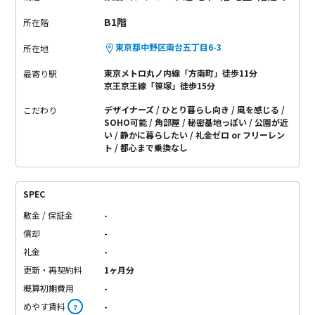
B1階
所在階
東京都中野区南台五丁目6-3
所在地
東京メトロ丸ノ内線「方南町」徒歩11分
最寄り駅
京王京王線「笹塚」徒歩15分
デザイナーズ
ひとり暮らし向き
風を感じる
こだわり
SOHO可能
角部屋
秘密基地っぽい
公園が近
い
静かに暮らしたい
礼金ゼロ or フリーレン
ト
都心まで乗換なし
SPEC
敷金 / 保証金
-
償却
-
礼金
-
更新・再契約料
1ヶ月分
概算初期費用
-
めやす賃料
-
？