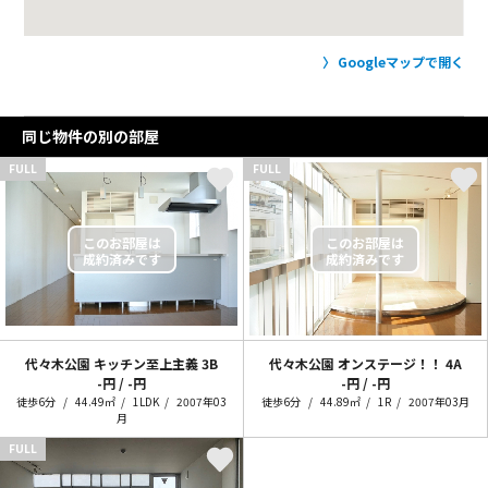
Googleマップで開く
同じ物件の別の部屋
FULL
FULL
代々木公園 キッチン至上主義
3B
代々木公園 オンステージ！！
4A
-円 / -円
-円 / -円
徒歩6分
44.49㎡
1LDK
2007年03
徒歩6分
44.89㎡
1R
2007年03月
月
FULL