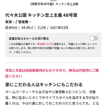
【掲載写真4B号室】キッチン至上主義
代々木公園 キッチン至上主義 4B号室
- /
-
家賃
管理費
徒歩6分
44.49㎡
1LDK
2007年03月
空室お知らせメールを受け取る
このお部屋は入居中です。
♥お気に入り
に登録すると、空室になった時にメールで
お知らせします。同じ物件の別のお部屋が空室になった場合もお知らせしますの
で、ご安心ください。
写真と文章は前回募集時のものですので、現況は内覧時にご確
認ください
家にこだわる人はキッチンにもこだわる
ホームパーティーやら女子会やら妄想膨らむリビング。
衣食
住、特に住まいとそこでのライフスタイルを追求する方が辿り
着くのは、やはり食に対してのこだわりだと思うんです。
とな