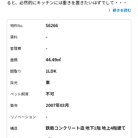
ると、必然的にキッチンには重きを置きたいはずでして・・・
となると、このお部屋をおすすめする他ありません。
周辺は高
続きを読む
感度な飲食店や雑貨屋さん、お花屋さんが点在する富ヶ谷エリ
ア。
そんな地で暮らすからこそ、自分自身も相当にふさわしい
56266
物件No.
人間でありたい。
そう思うと、不思議と暮らしにも力が入るの
-
賃料
ではと思ってならないです。
キッチン、そしてリビング至上主
義であるためか、ベッドスペースは小上がりのようになっている
-
管理費
フロアタイル仕様でここ寝室？と思うような斬新な設計。
ラグ
44.49㎡
面積
敷いて、大きなベッドを堂々と置きたいですね。
求む、キッチ
ン至上主義者！
1LDK
間取り
東
採光
不可
ペット飼育
2007年03月
築年
-
リノベーション
鉄筋コンクリート造 地下1階 地上4階建て
構造