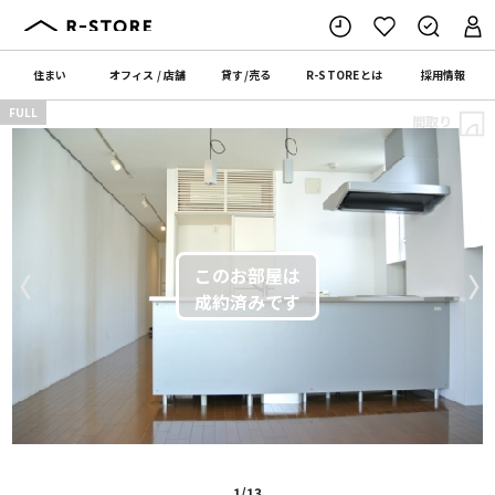
住まい
オフィス
/
店舗
貸す
/
売る
R-STORE
とは
採用情報
FULL
間取り
〈
〉
1/13