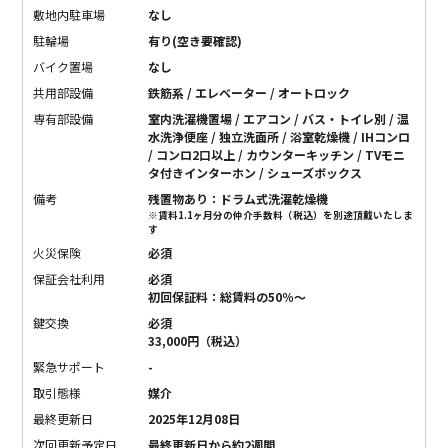
敷地内駐車場
なし
駐輪場
有り(空き要確認)
バイク置場
なし
共用部設備
鉄筋系 / エレベーター / オートロック
専有部設備
室内洗濯機置場 / エアコン / バス・トイレ別 / 温
水洗浄便座 / 独立洗面所 / 浴室乾燥機 / IHコンロ
/ コンロ2口以上 / カウンターキッチン / TVモニ
タ付きインターホン / シューズボックス
備考
残置物あり：ドラム式洗濯乾燥機
※賃料1.1ヶ月分の仲介手数料（税込）を別途頂戴いたしま
す
火災保険
必須
保証会社利用
必須
初回保証料：総賃料の50％〜
鍵交換
必須
33,000円（税込）
緊急サポート
-
取引態様
媒介
最終更新日
2025年12月08日
次回更新予定日
最終更新日から約2週間