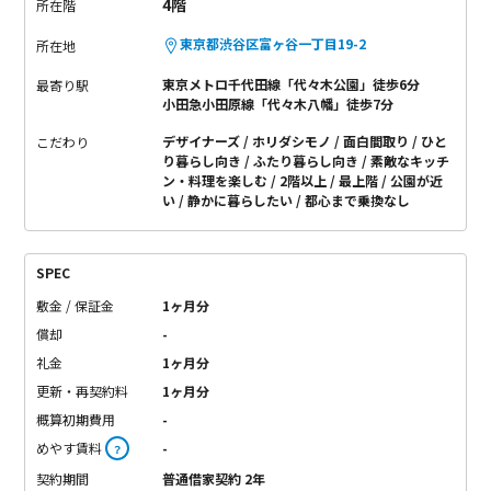
4階
所在階
東京都渋谷区富ヶ谷一丁目19-2
所在地
東京メトロ千代田線「代々木公園」徒歩6分
最寄り駅
小田急小田原線「代々木八幡」徒歩7分
デザイナーズ
ホリダシモノ
面白間取り
ひと
こだわり
り暮らし向き
ふたり暮らし向き
素敵なキッチ
ン・料理を楽しむ
2階以上
最上階
公園が近
い
静かに暮らしたい
都心まで乗換なし
SPEC
敷金 / 保証金
1ヶ月分
償却
-
礼金
1ヶ月分
更新・再契約料
1ヶ月分
概算初期費用
-
めやす賃料
-
？
契約期間
普通借家契約 2年